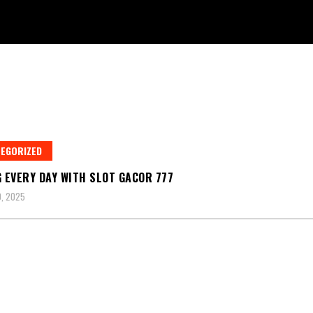
EGORIZED
G EVERY DAY WITH SLOT GACOR 777
, 2025