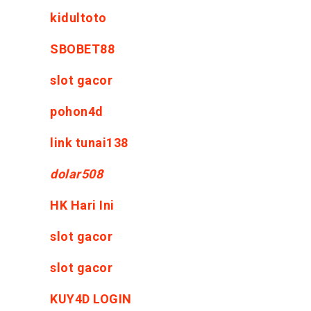
kidultoto
SBOBET88
slot gacor
pohon4d
link tunai138
dolar508
HK Hari Ini
slot gacor
slot gacor
KUY4D LOGIN