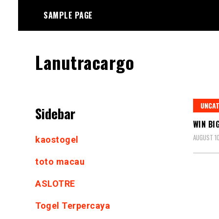
Skip
SAMPLE PAGE
to
content
Lanutracargo
UNCAT
Sidebar
WIN BI
AUGUST 10
kaostogel
toto macau
ASLOTRE
Togel Terpercaya