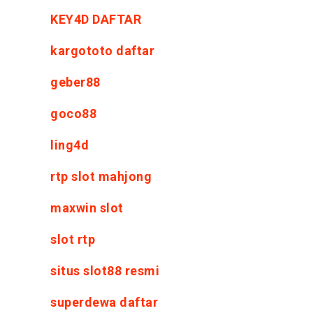
KEY4D DAFTAR
kargototo daftar
geber88
goco88
ling4d
rtp slot mahjong
maxwin slot
slot rtp
situs slot88 resmi
superdewa daftar