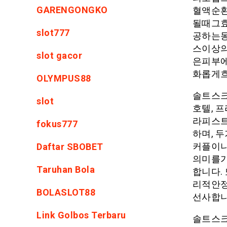
GARENGONGKO
혈액순
될때그
slot777
공하는
스이상
slot gacor
은피부
화롭게
OLYMPUS88
솔트스
slot
호텔, 
라피스
fokus777
하며, 
커플이
Daftar SBOBET
의미를
Taruhan Bola
합니다.
리적안
BOLASLOT88
선사합니
Link Golbos Terbaru
솔트스