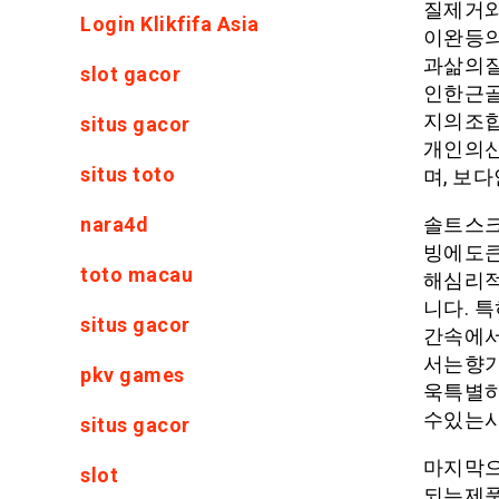
질제거와
Login Klikfifa Asia
이완등
과삶의
slot gacor
인한근
지의조
situs gacor
개인의
situs toto
며, 보
nara4d
솔트스
빙에도
toto macau
해심리
니다. 
situs gacor
간속에
서는향기
pkv games
욱특별
수있는
situs gacor
마지막
slot
되는제