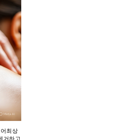
있어최상
제거하고