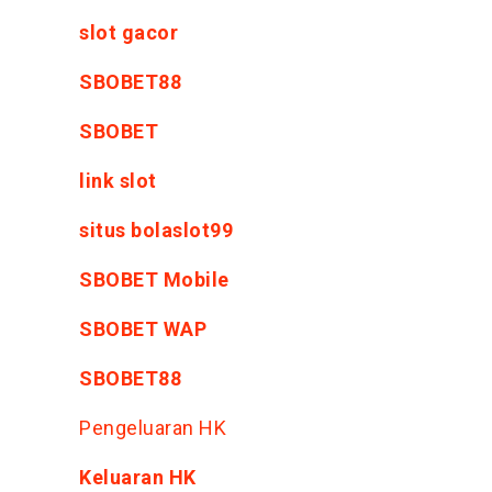
slot gacor
SBOBET88
SBOBET
link slot
situs bolaslot99
SBOBET Mobile
SBOBET WAP
SBOBET88
Pengeluaran HK
Keluaran HK