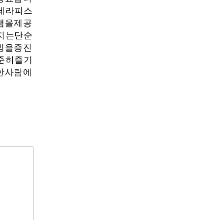
테라피스
램을제공
지는단순
빙을증진
준히즐기
한사람에