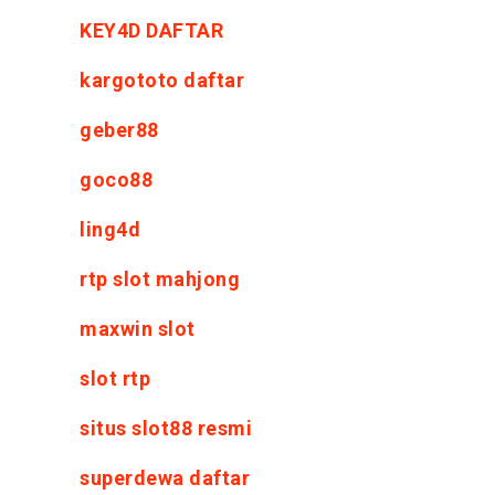
KEY4D DAFTAR
kargototo daftar
geber88
goco88
ling4d
rtp slot mahjong
maxwin slot
slot rtp
situs slot88 resmi
superdewa daftar