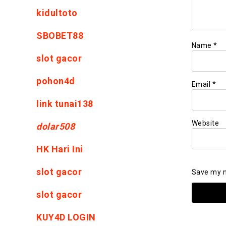
kidultoto
SBOBET88
Name
*
slot gacor
pohon4d
Email
*
link tunai138
Website
dolar508
HK Hari Ini
slot gacor
Save my n
slot gacor
KUY4D LOGIN