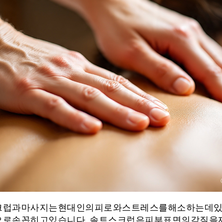
크럽과마사지는현대인의피로와스트레스를해소하는데
으로손꼽히고있습니다. 솔트스크럽은피부표면의각질을