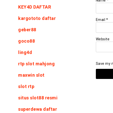
Name
*
KEY4D DAFTAR
kargototo daftar
Email
*
geber88
Website
goco88
ling4d
rtp slot mahjong
Save my n
maxwin slot
slot rtp
situs slot88 resmi
superdewa daftar