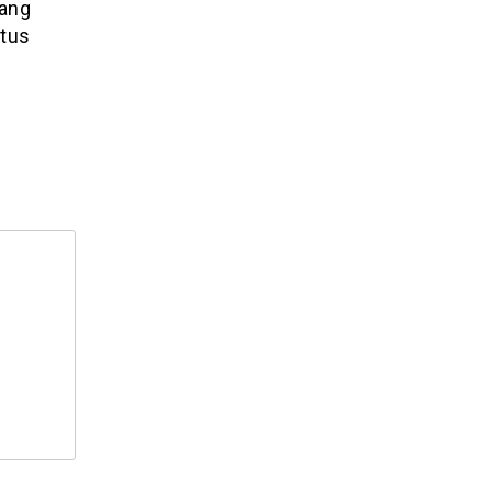
uang
itus
h