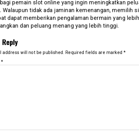
 bagi pemain slot online yang ingin meningkatkan pel
 Walaupun tidak ada jaminan kemenangan, memilih s
pat dapat memberikan pengalaman bermain yang lebi
ngkan dan peluang menang yang lebih tinggi.
 Reply
 address will not be published.
Required fields are marked
*
t
*