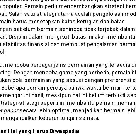
m populer. Pemain perlu mengembangkan strategi ber
pat. Salah satu strategi utama adalah pengelolaan mod
emain harus menetapkan batas kerugian dan batas
gan sebelum bermain sehingga tidak terjebak dalam
han. Disiplin dalam mengikuti batas ini akan membantu
 stabilitas finansial dan membuat pengalaman bermai
ol.
tu, mencoba berbagai jenis permainan yang tersedia di
nting. Dengan mencoba game yang berbeda, pemain b
an pola permainan yang sesuai dengan preferensi d
 Beberapa pemain percaya bahwa waktu bermain tert
emengaruhi hasil, meskipun hal ini belum terbukti se
 Strategi-strategi seperti ini membantu pemain meman
ot gacor
secara lebih optimal, menjadikan bermain lebi
 mengandalkan keberuntungan semata.
dan Hal yang Harus Diwaspadai