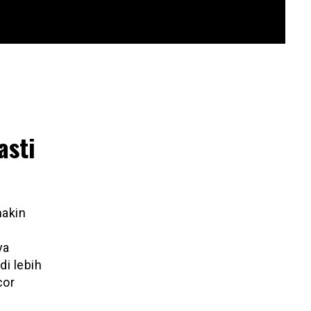
asti
akin
ya
i lebih
cor