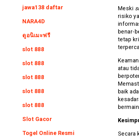
jawa138 daftar
Meski
s
risiko y
NARA4D
informas
benar-b
ดูอนิเมะฟรี
tetap kr
terperc
slot 888
Keamana
slot 888
atau ti
berpote
slot 888
Memasti
slot 888
baik ad
kesadar
slot 888
bermain
Slot Gacor
Kesimpu
Togel Online Resmi
Secara 