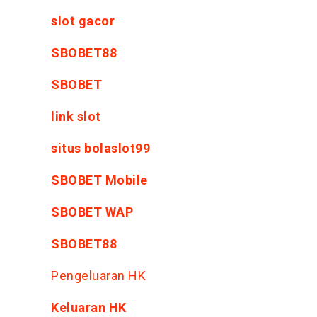
slot gacor
SBOBET88
SBOBET
link slot
situs bolaslot99
SBOBET Mobile
SBOBET WAP
SBOBET88
Pengeluaran HK
Keluaran HK