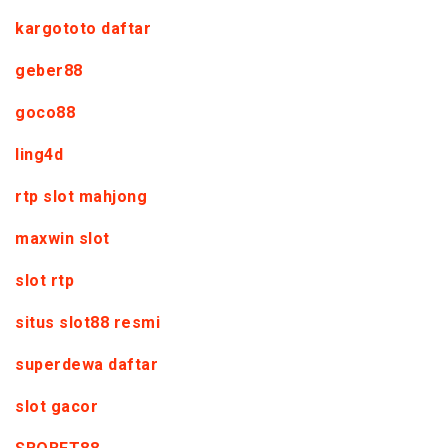
kargototo daftar
geber88
goco88
ling4d
rtp slot mahjong
maxwin slot
slot rtp
situs slot88 resmi
superdewa daftar
slot gacor