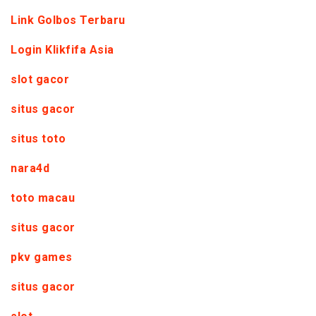
Link Golbos Terbaru
Login Klikfifa Asia
slot gacor
situs gacor
situs toto
nara4d
toto macau
situs gacor
pkv games
situs gacor