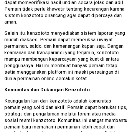
dapat memverifikasi hasil undian secara jelas dan adil.
Pemain tidak perlu khawatir tentang kecurangan karena
sistem kenzototo dirancang agar dapat dipercaya dan
aman.
Selain itu, kenzototo menyediakan sistem laporan yang
mudah diakses. Pemain dapat memeriksa riwayat
permainan, saldo, dan kemenangan kapan saja. Dengan
keamanan dan transparansi yang terjamin, kenzototo
mampu membangun kepercayaan yang kuat di antara
penggunanya. Hal ini membuat banyak pemain tetap
setia menggunakan platform ini meski persaingan di
dunia permainan online semakin ketat.
Komunitas dan Dukungan Kenzototo
Keunggulan lain dari kenzototo adalah komunitas
pemain yang solid dan aktif. Pemain dapat bertukar tips,
strategi, dan pengalaman melalui forum atau media
sosial resmi kenzototo. Komunitas ini sangat membantu
pemain baru memahami permainan lebih cepat dan