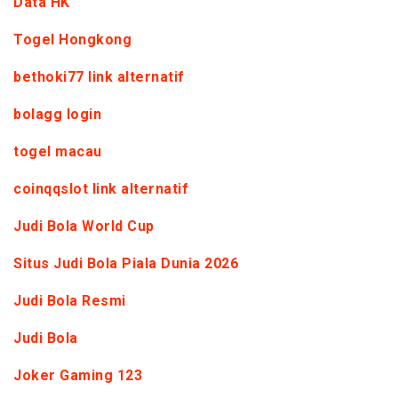
Data HK
Togel Hongkong
bethoki77 link alternatif
bolagg login
togel macau
coinqqslot link alternatif
Judi Bola World Cup
Situs Judi Bola Piala Dunia 2026
Judi Bola Resmi
Judi Bola
Joker Gaming 123