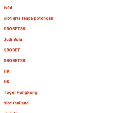
lv4d
slot qris tanpa potongan
SBOBET88
Judi Bola
SBOBET
SBOBET88
HK
HK
Togel Hongkong
slot thailand