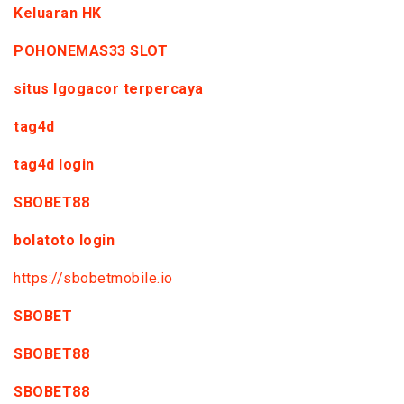
Keluaran HK
POHONEMAS33 SLOT
situs lgogacor terpercaya
tag4d
tag4d login
SBOBET88
bolatoto login
https://sbobetmobile.io
SBOBET
SBOBET88
SBOBET88