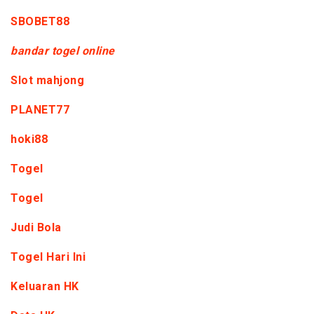
SBOBET88
bandar togel online
Slot mahjong
PLANET77
hoki88
Togel
Togel
Judi Bola
Togel Hari Ini
Keluaran HK