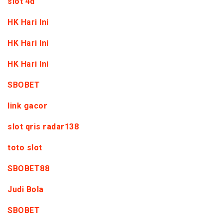
slot 4d
HK Hari Ini
HK Hari Ini
HK Hari Ini
SBOBET
link gacor
slot qris radar138
toto slot
SBOBET88
Judi Bola
SBOBET