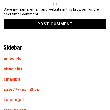
Save my name, email, and website in this browser for the
next time I comment.
Sidebar
ambon4d
situs slot
cinasipit
sate777resmi2.com
kaostogel