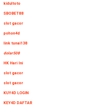
kidultoto
SBOBET88
slot gacor
pohon4d
link tunai138
dolar508
HK Hari Ini
slot gacor
slot gacor
KUY4D LOGIN
KEY4D DAFTAR