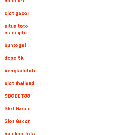
biolabet
slot gacor
situs toto
mamajitu
buntogel
depo 5k
bengkulutoto
slot thailand
SBOBET88
Slot Gacor
Slot Gacor
bandungtoto