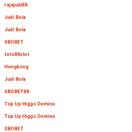
rajajudi88
Judi Bola
Judi Bola
SBOBET
toto88slot
Hongkong
Judi Bola
SBOBET88
Top Up Higgs Domino
Top Up Higgs Domino
SBOBET