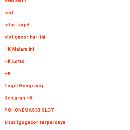
AGUNG11
slot
situs togel
slot gacor hari ini
HK Malam Ini
HK Lotto
HK
Togel Hongkong
Keluaran HK
POHONEMAS33 SLOT
situs lgogacor terpercaya