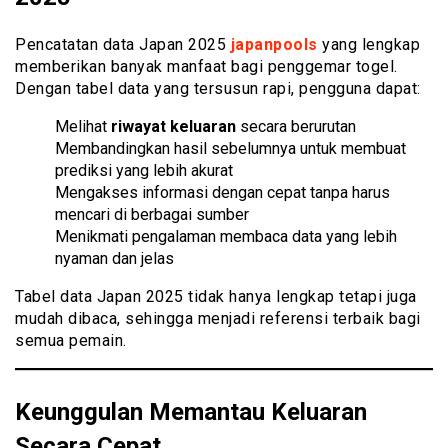
Pencatatan data Japan 2025
japanpools
yang lengkap
memberikan banyak manfaat bagi penggemar togel.
Dengan tabel data yang tersusun rapi, pengguna dapat:
Melihat
riwayat keluaran
secara berurutan
Membandingkan hasil sebelumnya untuk membuat
prediksi yang lebih akurat
Mengakses informasi dengan cepat tanpa harus
mencari di berbagai sumber
Menikmati pengalaman membaca data yang lebih
nyaman dan jelas
Tabel data Japan 2025 tidak hanya lengkap tetapi juga
mudah dibaca, sehingga menjadi referensi terbaik bagi
semua pemain.
Keunggulan Memantau Keluaran
Secara Cepat