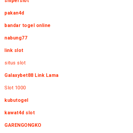
sniperslot
pakan4d
bandar togel online
nabung77
link slot
situs slot
Galaxybet88 Link Lama
Slot 1000
kubutogel
kawat4d slot
GARENGONGKO