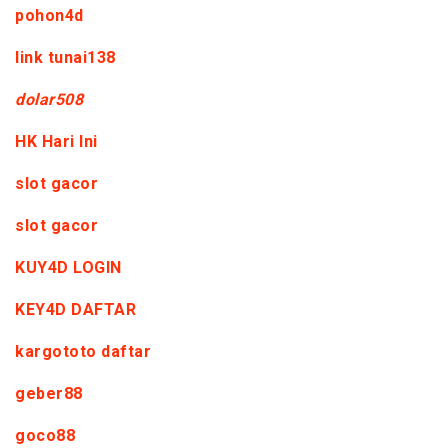
pohon4d
link tunai138
dolar508
HK Hari Ini
slot gacor
slot gacor
KUY4D LOGIN
KEY4D DAFTAR
kargototo daftar
geber88
goco88