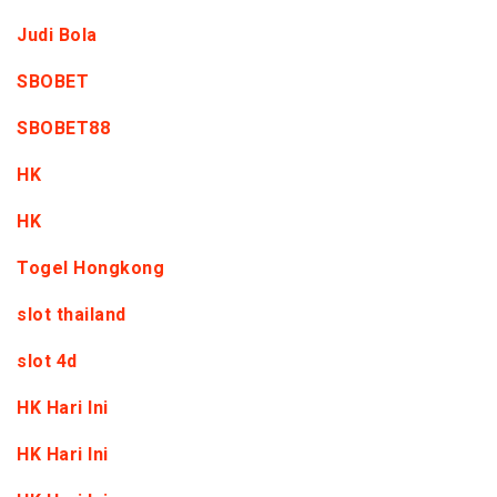
Judi Bola
SBOBET
SBOBET88
HK
HK
Togel Hongkong
slot thailand
slot 4d
HK Hari Ini
HK Hari Ini