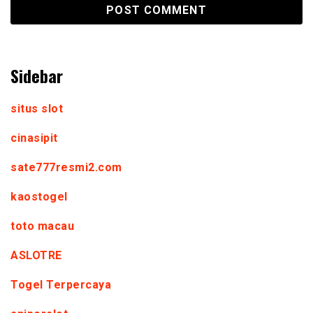
Sidebar
situs slot
cinasipit
sate777resmi2.com
kaostogel
toto macau
ASLOTRE
Togel Terpercaya