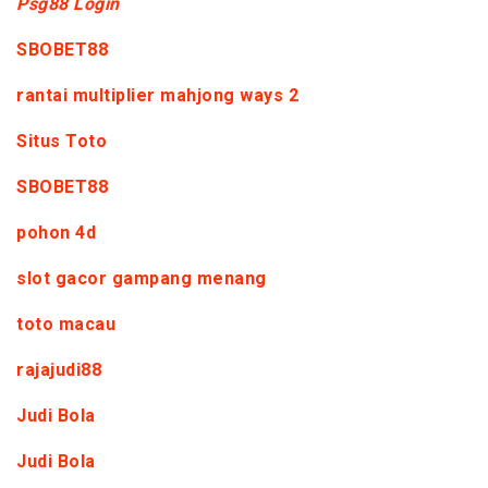
Psg88 Login
SBOBET88
rantai multiplier mahjong ways 2
Situs Toto
SBOBET88
pohon 4d
slot gacor gampang menang
toto macau
rajajudi88
Judi Bola
Judi Bola