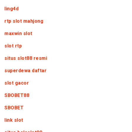
ling4d
rtp slot mahjong
maxwin slot
slot rtp
situs slot88 resmi
superdewa daftar
slot gacor
SBOBET88
SBOBET
link slot