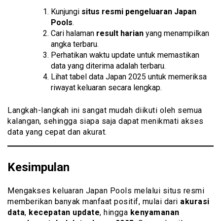
Kunjungi
situs resmi pengeluaran Japan
Pools
.
Cari halaman
result harian
yang menampilkan
angka terbaru.
Perhatikan waktu update untuk memastikan
data yang diterima adalah terbaru.
Lihat tabel data Japan 2025 untuk memeriksa
riwayat keluaran secara lengkap.
Langkah-langkah ini sangat mudah diikuti oleh semua
kalangan, sehingga siapa saja dapat menikmati akses
data yang cepat dan akurat.
Kesimpulan
Mengakses keluaran Japan Pools melalui situs resmi
memberikan banyak manfaat positif, mulai dari
akurasi
data
,
kecepatan update
, hingga
kenyamanan