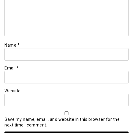
Name
*
Email
*
Website
Save my name, email, and website in this browser for the
next time I comment.