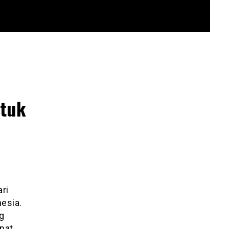
ntuk
ri
nesia.
g
pat