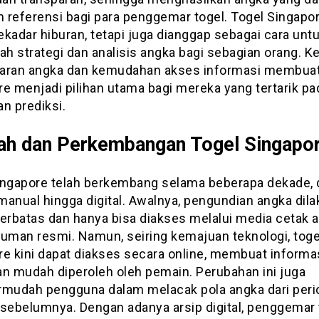
an referensi bagi para penggemar togel. Togel Singapo
kadar hiburan, tetapi juga dianggap sebagai cara unt
h strategi dan analisis angka bagi sebagian orang. K
aran angka dan kemudahan akses informasi membuat
e menjadi pilihan utama bagi mereka yang tertarik pa
n prediksi.
ah dan Perkembangan Togel Singapo
ingapore telah berkembang selama beberapa dekade, 
manual hingga digital. Awalnya, pengundian angka dil
terbatas dan hanya bisa diakses melalui media cetak 
man resmi. Namun, seiring kemajuan teknologi, toge
e kini dapat diakses secara online, membuat informas
an mudah diperoleh oleh pemain. Perubahan ini juga
udah pengguna dalam melacak pola angka dari peri
 sebelumnya. Dengan adanya arsip digital, penggemar 