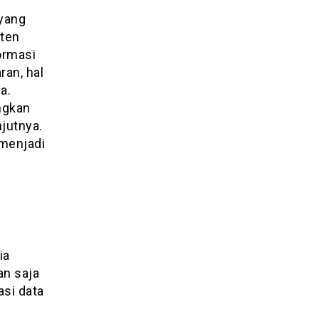
 yang
sten
ormasi
ran, hal
a.
ngkan
jutnya.
 menjadi
ia
an saja
asi data