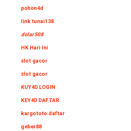
pohon4d
link tunai138
dolar508
HK Hari Ini
slot gacor
slot gacor
KUY4D LOGIN
KEY4D DAFTAR
kargototo daftar
geber88