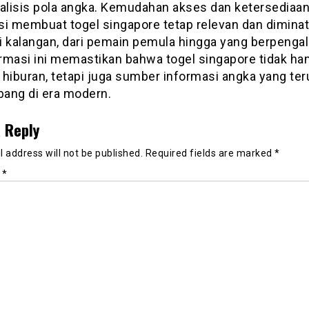
lisis pola angka. Kemudahan akses dan ketersediaa
si membuat togel singapore tetap relevan dan diminat
i kalangan, dari pemain pemula hingga yang berpenga
rmasi ini memastikan bahwa togel singapore tidak ha
 hiburan, tetapi juga sumber informasi angka yang ter
ang di era modern.
 Reply
 address will not be published.
Required fields are marked
*
t
*