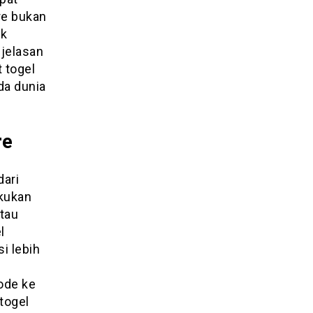
re bukan
uk
ejelasan
 togel
da dunia
re
dari
akukan
atau
l
i lebih
ode ke
togel