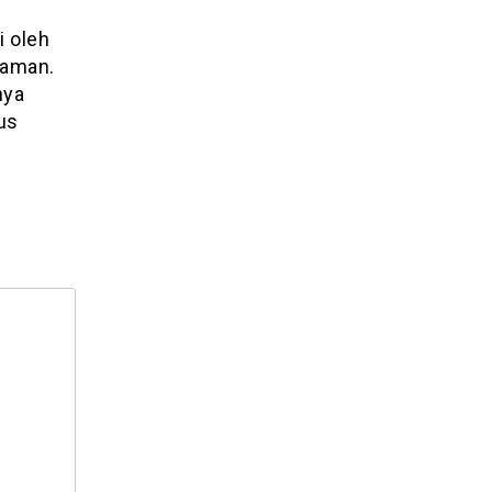
n
i oleh
laman.
nya
us