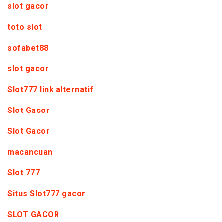
slot gacor
toto slot
sofabet88
slot gacor
Slot777 link alternatif
Slot Gacor
Slot Gacor
macancuan
Slot 777
Situs Slot777 gacor
SLOT GACOR