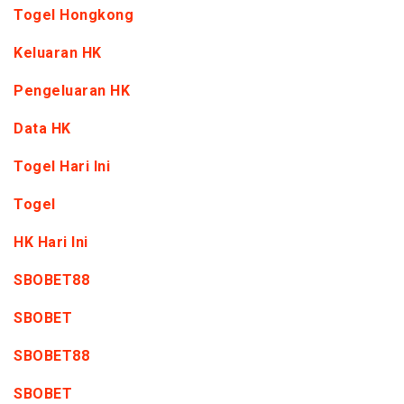
Togel Hongkong
Keluaran HK
Pengeluaran HK
Data HK
Togel Hari Ini
Togel
HK Hari Ini
SBOBET88
SBOBET
SBOBET88
SBOBET