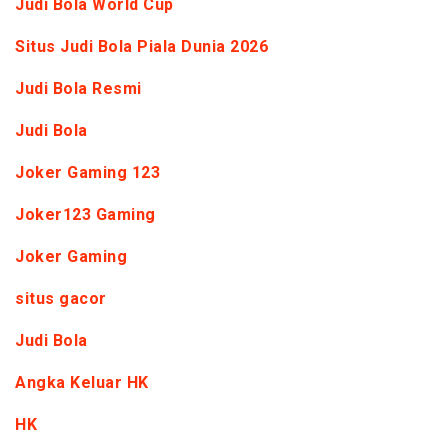
Judi Bola World Cup
Situs Judi Bola Piala Dunia 2026
Judi Bola Resmi
Judi Bola
Joker Gaming 123
Joker123 Gaming
Joker Gaming
situs gacor
Judi Bola
Angka Keluar HK
HK