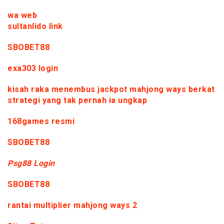
wa web
sultanlido link
SBOBET88
exa303 login
kisah raka menembus jackpot mahjong ways berkat
strategi yang tak pernah ia ungkap
168games resmi
SBOBET88
Psg88 Login
SBOBET88
rantai multiplier mahjong ways 2