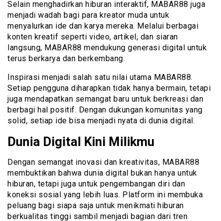
Selain menghadirkan hiburan interaktif, MABAR88 juga
menjadi wadah bagi para kreator muda untuk
menyalurkan ide dan karya mereka. Melalui berbagai
konten kreatif seperti video, artikel, dan siaran
langsung, MABAR88 mendukung generasi digital untuk
terus berkarya dan berkembang.
Inspirasi menjadi salah satu nilai utama MABAR88.
Setiap pengguna diharapkan tidak hanya bermain, tetapi
juga mendapatkan semangat baru untuk berkreasi dan
berbagi hal positif. Dengan dukungan komunitas yang
solid, setiap ide bisa menjadi nyata di dunia digital.
Dunia Digital Kini Milikmu
Dengan semangat inovasi dan kreativitas, MABAR88
membuktikan bahwa dunia digital bukan hanya untuk
hiburan, tetapi juga untuk pengembangan diri dan
koneksi sosial yang lebih luas. Platform ini membuka
peluang bagi siapa saja untuk menikmati hiburan
berkualitas tinggi sambil menjadi bagian dari tren