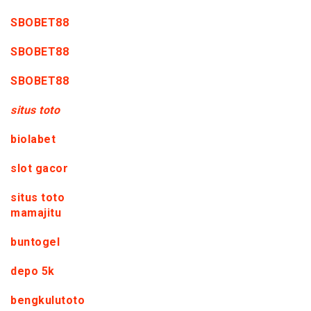
SBOBET88
SBOBET88
SBOBET88
situs toto
biolabet
slot gacor
situs toto
mamajitu
buntogel
depo 5k
bengkulutoto