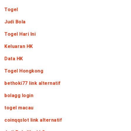
Togel
Judi Bola
Togel Hari Ini
Keluaran HK
Data HK
Togel Hongkong
bethoki77 link alternatif
bolagg login
togel macau
coinqqslot link alternatif