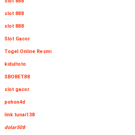
slot 888
slot 888
slot 888
Slot Gacor
Togel Online Resmi
kidultoto
SBOBET88
slot gacor
pohon4d
link tunai138
dolar508