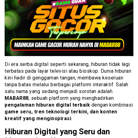
Di era serba digital seperti sekarang, hiburan tidak lagi
terbatas pada layar televisi atau bioskop. Dunia hiburan
kini hadir di genggaman tangan, membawa keseruan
tanpa batas melalui berbagai platform interaktif. Salah
satu nama yang sedang menjadi sorotan adalah
MABAR88
, sebuah platform yang menghadirkan
pengalaman hiburan digital terbaik
dengan kombinasi
game seru, tren teknologi terkini, dan konten
kreatif yang menginspirasi
.
Hiburan Digital yang Seru dan