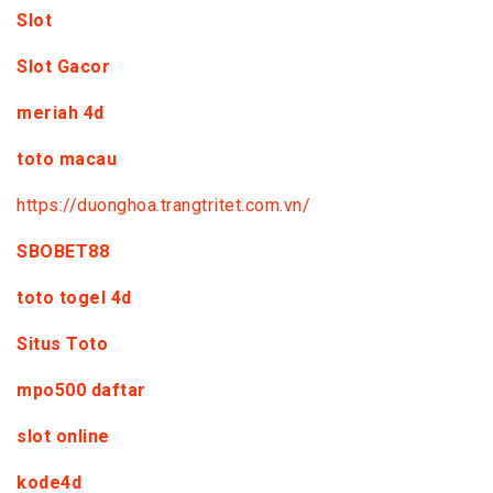
Slot
Slot Gacor
meriah 4d
toto macau
https://duonghoa.trangtritet.com.vn/
SBOBET88
toto togel 4d
Situs Toto
mpo500 daftar
slot online
kode4d