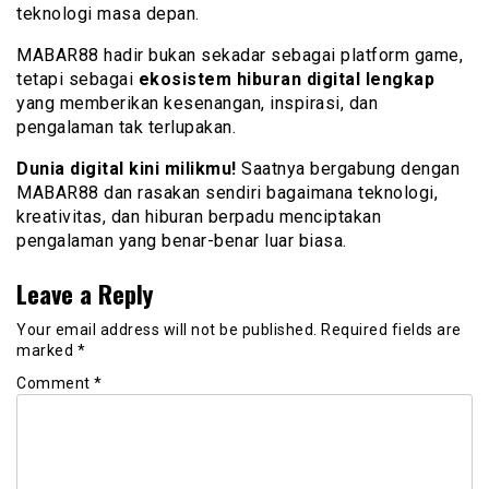
teknologi masa depan.
MABAR88 hadir bukan sekadar sebagai platform game,
tetapi sebagai
ekosistem hiburan digital lengkap
yang memberikan kesenangan, inspirasi, dan
pengalaman tak terlupakan.
Dunia digital kini milikmu!
Saatnya bergabung dengan
MABAR88 dan rasakan sendiri bagaimana teknologi,
kreativitas, dan hiburan berpadu menciptakan
pengalaman yang benar-benar luar biasa.
Leave a Reply
Your email address will not be published.
Required fields are
marked
*
Comment
*