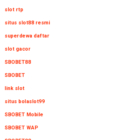
slot rtp
situs slot88 resmi
superdewa daftar
slot gacor
SBOBET88
SBOBET
link slot
situs bolaslot99
SBOBET Mobile
SBOBET WAP