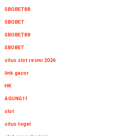
SBOBET88
SBOBET
SBOBET88
SBOBET
situs slot resmi 2026
link gacor
HK
AGUNG11
slot
situs togel