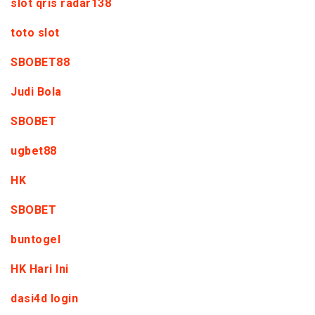
slot qris radar138
toto slot
SBOBET88
Judi Bola
SBOBET
ugbet88
HK
SBOBET
buntogel
HK Hari Ini
dasi4d login