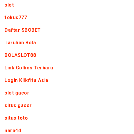
slot
fokus777
Daftar SBOBET
Taruhan Bola
BOLASLOT88
Link Golbos Terbaru
Login Klikfifa Asia
slot gacor
situs gacor
situs toto
nara4d