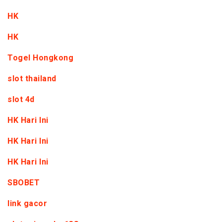
HK
HK
Togel Hongkong
slot thailand
slot 4d
HK Hari Ini
HK Hari Ini
HK Hari Ini
SBOBET
link gacor