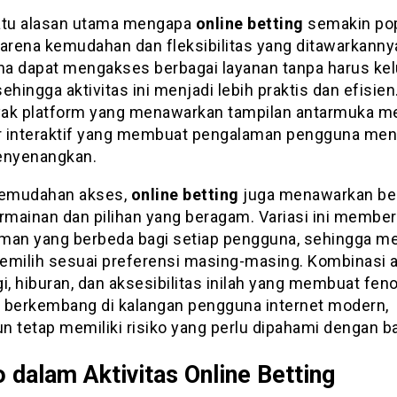
atu alasan utama mengapa
online betting
semakin po
karena kemudahan dan fleksibilitas yang ditawarkanny
a dapat mengakses berbagai layanan tanpa harus kel
ehingga aktivitas ini menjadi lebih praktis dan efisien
nyak platform yang menawarkan tampilan antarmuka m
ur interaktif yang membuat pengalaman pengguna men
enyenangkan.
kemudahan akses,
online betting
juga menawarkan be
ermainan dan pilihan yang beragam. Variasi ini member
man yang berbeda bagi setiap pengguna, sehingga m
emilih sesuai preferensi masing-masing. Kombinasi a
i, hiburan, dan aksesibilitas inilah yang membuat fe
us berkembang di kalangan pengguna internet modern,
 tetap memiliki risiko yang perlu dipahami dengan ba
o dalam Aktivitas Online Betting