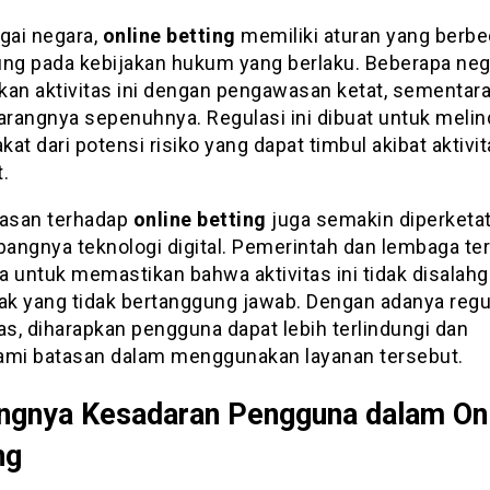
gai negara,
online betting
memiliki aturan yang berb
ung pada kebijakan hukum yang berlaku. Beberapa neg
kan aktivitas ini dengan pengawasan ketat, sementar
larangnya sepenuhnya. Regulasi ini dibuat untuk melin
at dari potensi risiko yang dapat timbul akibat aktivi
.
asan terhadap
online betting
juga semakin diperketat
angnya teknologi digital. Pemerintah dan lembaga ter
a untuk memastikan bahwa aktivitas ini tidak disalah
hak yang tidak bertanggung jawab. Dengan adanya regu
as, diharapkan pengguna dapat lebih terlindungi dan
i batasan dalam menggunakan layanan tersebut.
ngnya Kesadaran Pengguna dalam On
ng