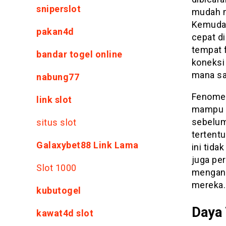
sniperslot
mudah m
Kemudah
pakan4d
cepat d
tempat 
bandar togel online
koneksi 
mana sa
nabung77
Fenom
link slot
mampu m
sebelum
situs slot
tertentu
Galaxybet88 Link Lama
ini tid
juga pe
Slot 1000
mengand
mereka.
kubutogel
Daya 
kawat4d slot