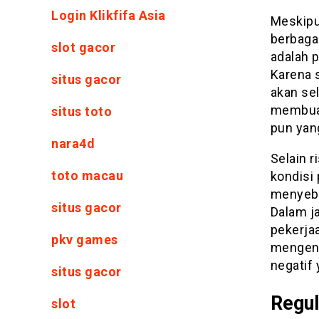
Login Klikfifa Asia
Meskipu
berbagai
slot gacor
adalah p
Karena 
situs gacor
akan se
membuat
situs toto
pun yang
nara4d
Selain r
toto macau
kondisi
menyeba
situs gacor
Dalam j
pekerja
pkv games
mengena
negatif 
situs gacor
Regul
slot