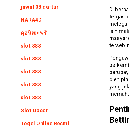
jawa138 daftar
Di berba
tergant
NARA4D
melegal
lain me
ดูอนิเมะฟรี
masyarak
tersebut
slot 888
Pengaw
slot 888
berkemb
slot 888
berupay
oleh pi
slot 888
yang jel
memaham
slot 888
Penti
Slot Gacor
Betti
Togel Online Resmi