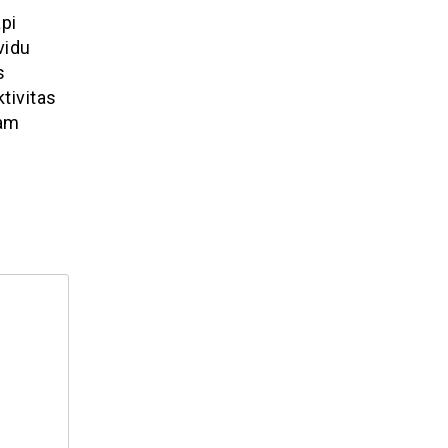
pi
vidu
s
tivitas
lam