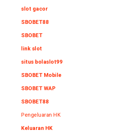
slot gacor
SBOBET88
SBOBET
link slot
situs bolaslot99
SBOBET Mobile
SBOBET WAP
SBOBET88
Pengeluaran HK
Keluaran HK