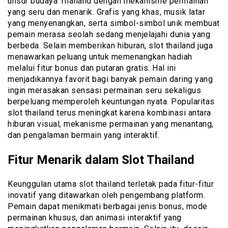
unsur budaya Thailand dengan mekanisme permainan
yang seru dan menarik. Grafis yang khas, musik latar
yang menyenangkan, serta simbol-simbol unik membuat
pemain merasa seolah sedang menjelajahi dunia yang
berbeda. Selain memberikan hiburan, slot thailand juga
menawarkan peluang untuk memenangkan hadiah
melalui fitur bonus dan putaran gratis. Hal ini
menjadikannya favorit bagi banyak pemain daring yang
ingin merasakan sensasi permainan seru sekaligus
berpeluang memperoleh keuntungan nyata. Popularitas
slot thailand terus meningkat karena kombinasi antara
hiburan visual, mekanisme permainan yang menantang,
dan pengalaman bermain yang interaktif.
Fitur Menarik dalam Slot Thailand
Keunggulan utama slot thailand terletak pada fitur-fitur
inovatif yang ditawarkan oleh pengembang platform.
Pemain dapat menikmati berbagai jenis bonus, mode
permainan khusus, dan animasi interaktif yang