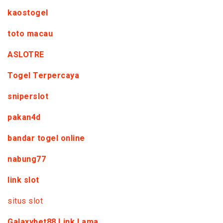
kaostogel
toto macau
ASLOTRE
Togel Terpercaya
sniperslot
pakan4d
bandar togel online
nabung77
link slot
situs slot
Galaxybet88 Link Lama