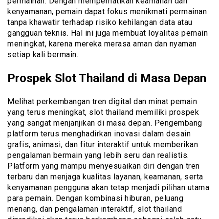
permainan. Dengan memperhatikan keamanan dan
kenyamanan, pemain dapat fokus menikmati permainan
tanpa khawatir terhadap risiko kehilangan data atau
gangguan teknis. Hal ini juga membuat loyalitas pemain
meningkat, karena mereka merasa aman dan nyaman
setiap kali bermain.
Prospek Slot Thailand di Masa Depan
Melihat perkembangan tren digital dan minat pemain
yang terus meningkat, slot thailand memiliki prospek
yang sangat menjanjikan di masa depan. Pengembang
platform terus menghadirkan inovasi dalam desain
grafis, animasi, dan fitur interaktif untuk memberikan
pengalaman bermain yang lebih seru dan realistis.
Platform yang mampu menyesuaikan diri dengan tren
terbaru dan menjaga kualitas layanan, keamanan, serta
kenyamanan pengguna akan tetap menjadi pilihan utama
para pemain. Dengan kombinasi hiburan, peluang
menang, dan pengalaman interaktif, slot thailand