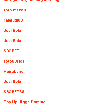
toto macau
rajajudi88
Judi Bola
Judi Bola
SBOBET
toto88slot
Hongkong
Judi Bola
SBOBET88
Top Up Higgs Domino