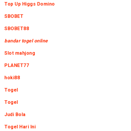
Top Up Higgs Domino
SBOBET
SBOBET88
bandar togel online
Slot mahjong
PLANET77
hoki88
Togel
Togel
Judi Bola
Togel Hari Ini