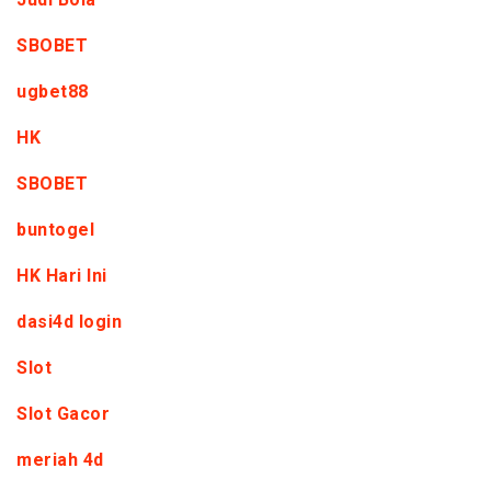
SBOBET
ugbet88
HK
SBOBET
buntogel
HK Hari Ini
dasi4d login
Slot
Slot Gacor
meriah 4d