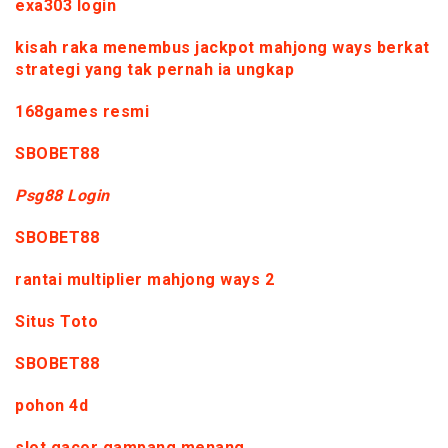
exa303 login
kisah raka menembus jackpot mahjong ways berkat
strategi yang tak pernah ia ungkap
168games resmi
SBOBET88
Psg88 Login
SBOBET88
rantai multiplier mahjong ways 2
Situs Toto
SBOBET88
pohon 4d
slot gacor gampang menang