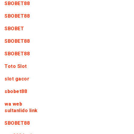
SBOBET88
SBOBET88
SBOBET
SBOBET88
SBOBET88
Toto Slot
slot gacor
sbobet88
wa web
sultanlido link
SBOBET88