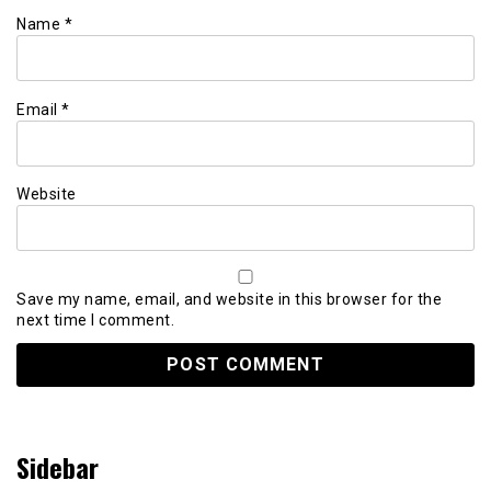
Name
*
Email
*
Website
Save my name, email, and website in this browser for the
next time I comment.
Sidebar