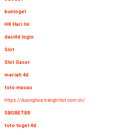
buntogel
HK Hari Ini
dasi4d login
Slot
Slot Gacor
meriah 4d
toto macau
https://duonghoa.trangtritet.com.vn/
SBOBET88
toto togel 4d