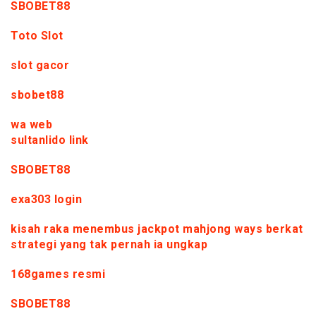
SBOBET88
Toto Slot
slot gacor
sbobet88
wa web
sultanlido link
SBOBET88
exa303 login
kisah raka menembus jackpot mahjong ways berkat
strategi yang tak pernah ia ungkap
168games resmi
SBOBET88