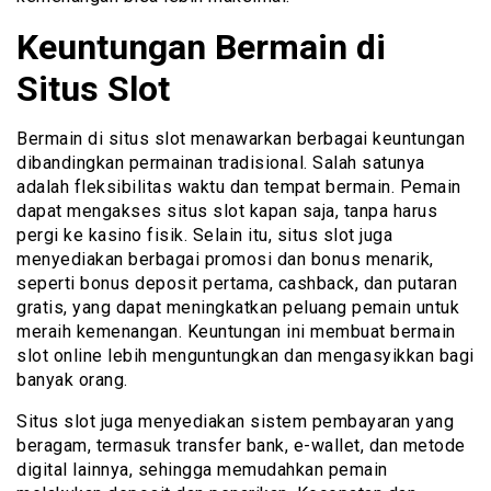
Keuntungan Bermain di
Situs Slot
Bermain di situs slot menawarkan berbagai keuntungan
dibandingkan permainan tradisional. Salah satunya
adalah fleksibilitas waktu dan tempat bermain. Pemain
dapat mengakses situs slot kapan saja, tanpa harus
pergi ke kasino fisik. Selain itu, situs slot juga
menyediakan berbagai promosi dan bonus menarik,
seperti bonus deposit pertama, cashback, dan putaran
gratis, yang dapat meningkatkan peluang pemain untuk
meraih kemenangan. Keuntungan ini membuat bermain
slot online lebih menguntungkan dan mengasyikkan bagi
banyak orang.
Situs slot juga menyediakan sistem pembayaran yang
beragam, termasuk transfer bank, e-wallet, dan metode
digital lainnya, sehingga memudahkan pemain