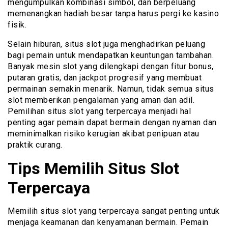
mengumpulkan kombinasi simbol, dan berpeluang
memenangkan hadiah besar tanpa harus pergi ke kasino
fisik.
Selain hiburan, situs slot juga menghadirkan peluang
bagi pemain untuk mendapatkan keuntungan tambahan.
Banyak mesin slot yang dilengkapi dengan fitur bonus,
putaran gratis, dan jackpot progresif yang membuat
permainan semakin menarik. Namun, tidak semua situs
slot memberikan pengalaman yang aman dan adil.
Pemilihan situs slot yang terpercaya menjadi hal
penting agar pemain dapat bermain dengan nyaman dan
meminimalkan risiko kerugian akibat penipuan atau
praktik curang.
Tips Memilih Situs Slot
Terpercaya
Memilih situs slot yang terpercaya sangat penting untuk
menjaga keamanan dan kenyamanan bermain. Pemain