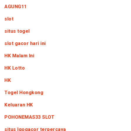
AGUNG11
slot
situs togel
slot gacor hari ini
HK Malam Ini
HK Lotto
HK
Togel Hongkong
Keluaran HK
POHONEMAS33 SLOT
situs lgogacor terpercaya