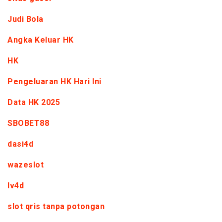
Judi Bola
Angka Keluar HK
HK
Pengeluaran HK Hari Ini
Data HK 2025
SBOBET88
dasi4d
wazeslot
lv4d
slot qris tanpa potongan