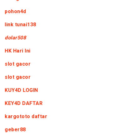
pohon4d
link tunai138
dolar508
HK Hari Ini
slot gacor
slot gacor
KUY4D LOGIN
KEY4D DAFTAR
kargototo daftar
geber88