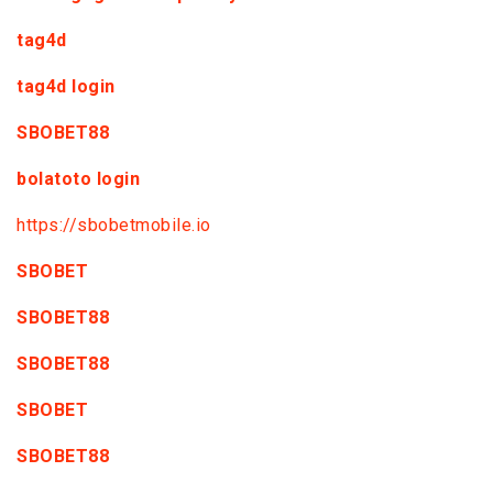
tag4d
tag4d login
SBOBET88
bolatoto login
https://sbobetmobile.io
SBOBET
SBOBET88
SBOBET88
SBOBET
SBOBET88