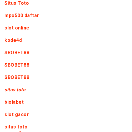
Situs Toto
mpo500 daftar
slot online
kode4d
SBOBET88
SBOBET88
SBOBET88
situs toto
biolabet
slot gacor
situs toto