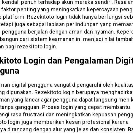
i kendali penuh terhadap akun mereka sendiri. Rasa a
 faktor penting yang meningkatkan kepercayaan pen
 platform. Rezekitoto login tidak hanya berfungsi seb
tetapi juga sebagai lapisan perlindungan yang memas
as pengguna berjalan dengan aman dan nyaman. Keper
rbangun dari sistem keamanan ini menjadi nilai tamba
an bagi rezekitoto login.
kitoto Login dan Pengalaman Digit
guna
man digital pengguna sangat dipengaruhi oleh kualita
ang digunakan. Rezekitoto login berupaya menghadirka
man yang lancar agar pengguna dapat langsung meni
 tanpa gangguan. Proses login yang cepat membantu
ngi rasa frustrasi dan meningkatkan kepuasan pengg
oto login juga memberikan kesan profesional karena
ya dirancang dengan alur yang jelas dan konsisten. B