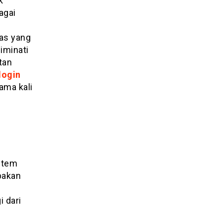
k
agai
tas yang
iminati
tan
login
ama kali
stem
upakan
i dari