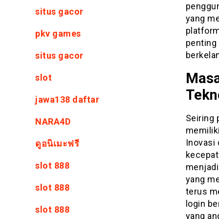
penggun
situs gacor
yang me
platfor
pkv games
penting
berkelan
situs gacor
Masa
slot
Tekn
jawa138 daftar
Seiring
NARA4D
memilik
Inovasi
ดูอนิเมะฟรี
kecepat
slot 888
menjadi
yang me
slot 888
terus m
login b
slot 888
yang an