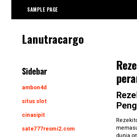
Skip
SAMPLE PAGE
to
content
Lanutracargo
Reze
Sidebar
pera
ambon4d
Reze
situs slot
Peng
cinasipit
Rezekit
memasuk
sate777resmi2.com
dunia o