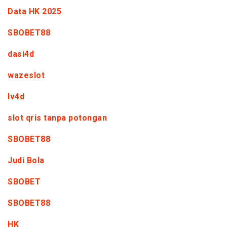
Data HK 2025
SBOBET88
dasi4d
wazeslot
lv4d
slot qris tanpa potongan
SBOBET88
Judi Bola
SBOBET
SBOBET88
HK