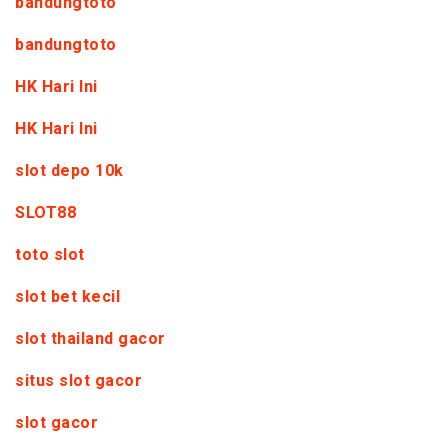
bandungtoto
bandungtoto
HK Hari Ini
HK Hari Ini
slot depo 10k
SLOT88
toto slot
slot bet kecil
slot thailand gacor
situs slot gacor
slot gacor