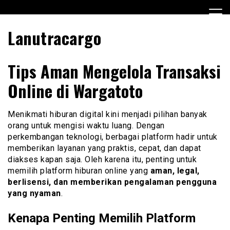
Skip
to
content
Lanutracargo
Tips Aman Mengelola Transaksi
Online di Wargatoto
Menikmati hiburan digital kini menjadi pilihan banyak
orang untuk mengisi waktu luang. Dengan
perkembangan teknologi, berbagai platform hadir untuk
memberikan layanan yang praktis, cepat, dan dapat
diakses kapan saja. Oleh karena itu, penting untuk
memilih platform hiburan online yang
aman, legal,
berlisensi, dan memberikan pengalaman pengguna
yang nyaman
.
Kenapa Penting Memilih Platform