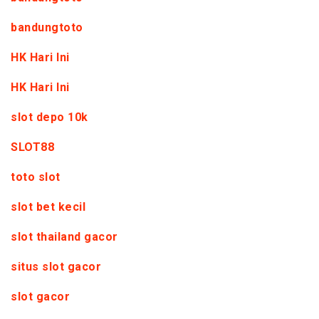
bandungtoto
HK Hari Ini
HK Hari Ini
slot depo 10k
SLOT88
toto slot
slot bet kecil
slot thailand gacor
situs slot gacor
slot gacor