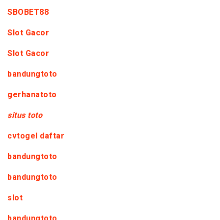
SBOBET88
Slot Gacor
Slot Gacor
bandungtoto
gerhanatoto
situs toto
cvtogel daftar
bandungtoto
bandungtoto
slot
bandungtoto