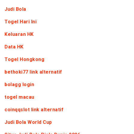
Judi Bola
Togel Hari Ini
Keluaran HK
Data HK
Togel Hongkong
bethoki77 link alternatif
bolagg login
togel macau
coinqqslot link alternatif
Judi Bola World Cup