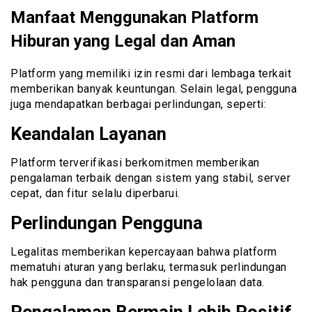
Manfaat Menggunakan Platform
Hiburan yang Legal dan Aman
Platform yang memiliki izin resmi dari lembaga terkait
memberikan banyak keuntungan. Selain legal, pengguna
juga mendapatkan berbagai perlindungan, seperti:
Keandalan Layanan
Platform terverifikasi berkomitmen memberikan
pengalaman terbaik dengan sistem yang stabil, server
cepat, dan fitur selalu diperbarui.
Perlindungan Pengguna
Legalitas memberikan kepercayaan bahwa platform
mematuhi aturan yang berlaku, termasuk perlindungan
hak pengguna dan transparansi pengelolaan data.