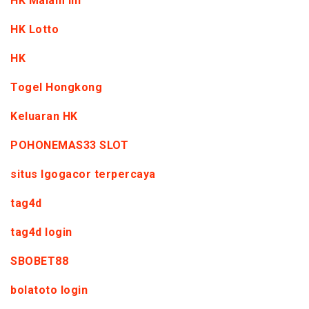
HK Malam Ini
HK Lotto
HK
Togel Hongkong
Keluaran HK
POHONEMAS33 SLOT
situs lgogacor terpercaya
tag4d
tag4d login
SBOBET88
bolatoto login