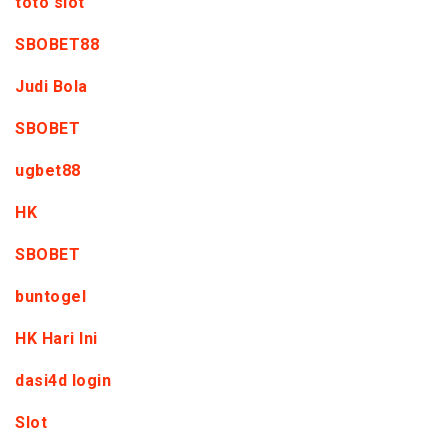
toto slot
SBOBET88
Judi Bola
SBOBET
ugbet88
HK
SBOBET
buntogel
HK Hari Ini
dasi4d login
Slot