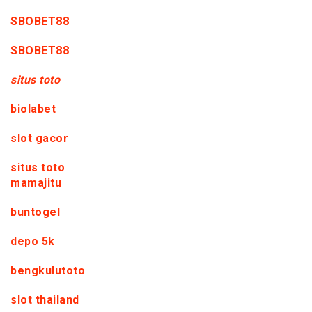
SBOBET88
SBOBET88
situs toto
biolabet
slot gacor
situs toto
mamajitu
buntogel
depo 5k
bengkulutoto
slot thailand