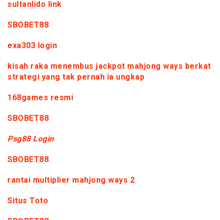
sultanlido link
SBOBET88
exa303 login
kisah raka menembus jackpot mahjong ways berkat
strategi yang tak pernah ia ungkap
168games resmi
SBOBET88
Psg88 Login
SBOBET88
rantai multiplier mahjong ways 2
Situs Toto