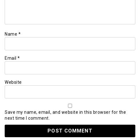
Name
*
Email
*
Website
Save my name, email, and website in this browser for the
next time I comment.