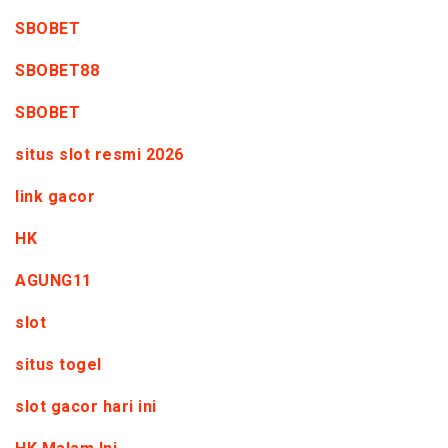
SBOBET
SBOBET88
SBOBET
situs slot resmi 2026
link gacor
HK
AGUNG11
slot
situs togel
slot gacor hari ini