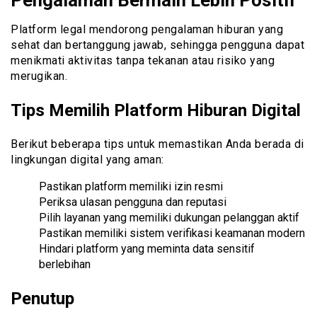
Pengalaman Bermain Lebih Positif
Platform legal mendorong pengalaman hiburan yang
sehat dan bertanggung jawab, sehingga pengguna dapat
menikmati aktivitas tanpa tekanan atau risiko yang
merugikan.
Tips Memilih Platform Hiburan Digital
Berikut beberapa tips untuk memastikan Anda berada di
lingkungan digital yang aman:
Pastikan platform memiliki izin resmi
Periksa ulasan pengguna dan reputasi
Pilih layanan yang memiliki dukungan pelanggan aktif
Pastikan memiliki sistem verifikasi keamanan modern
Hindari platform yang meminta data sensitif
berlebihan
Penutup