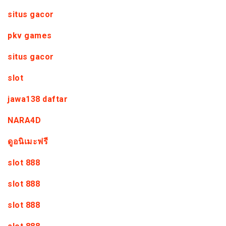
situs gacor
pkv games
situs gacor
slot
jawa138 daftar
NARA4D
ดูอนิเมะฟรี
slot 888
slot 888
slot 888