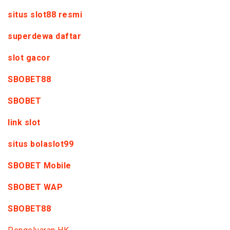
situs slot88 resmi
superdewa daftar
slot gacor
SBOBET88
SBOBET
link slot
situs bolaslot99
SBOBET Mobile
SBOBET WAP
SBOBET88