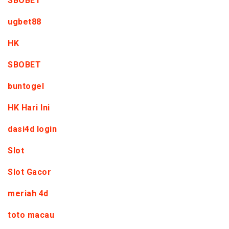
SBOBET
ugbet88
HK
SBOBET
buntogel
HK Hari Ini
dasi4d login
Slot
Slot Gacor
meriah 4d
toto macau