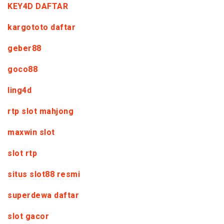
KEY4D DAFTAR
kargototo daftar
geber88
goco88
ling4d
rtp slot mahjong
maxwin slot
slot rtp
situs slot88 resmi
superdewa daftar
slot gacor