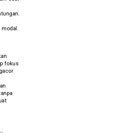
ntungan.
 modal.
kan
p fokus
 gacor
aan
tanpa
uat