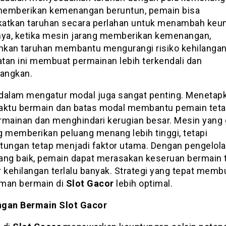
emberikan kemenangan beruntun, pemain bisa
atkan taruhan secara perlahan untuk menambah keu
nya, ketika mesin jarang memberikan kemenangan,
kan taruhan membantu mengurangi risiko kehilangan
tan ini membuat permainan lebih terkendali dan
angkan.
n dalam mengatur modal juga sangat penting. Menetap
aktu bermain dan batas modal membantu pemain teta
rmainan dan menghindari kerugian besar. Mesin yang
memberikan peluang menang lebih tinggi, tetapi
tungan tetap menjadi faktor utama. Dengan pengelol
ang baik, pemain dapat merasakan keseruan bermain 
 kehilangan terlalu banyak. Strategi yang tepat memb
man bermain di
Slot Gacor
lebih optimal.
gan Bermain Slot Gacor