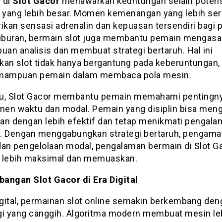
 di
Slot Gacor
menawarkan keuntungan selain poten
yang lebih besar. Momen kemenangan yang lebih ser
kan sensasi adrenalin dan kepuasan tersendiri bagi 
hiburan, bermain slot juga membantu pemain mengas
an analisis dan membuat strategi bertaruh. Hal ini
kan slot tidak hanya bergantung pada keberuntungan, 
mampuan pemain dalam membaca pola mesin.
itu, Slot Gacor membantu pemain memahami pentingn
en waktu dan modal. Pemain yang disiplin bisa meng
an dengan lebih efektif dan tetap menikmati pengal
. Dengan menggabungkan strategi bertaruh, pengama
dan pengelolaan modal, pengalaman bermain di Slot G
 lebih maksimal dan memuaskan.
angan Slot Gacor di Era Digital
digital, permainan slot online semakin berkembang de
gi yang canggih. Algoritma modern membuat mesin le