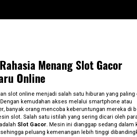
 Rahasia Menang Slot Gacor
aru Online
n slot online menjadi salah satu hiburan yang paling 
i. Dengan kemudahan akses melalui smartphone atau
r, banyak orang mencoba keberuntungan mereka di b
sin slot. Salah satu istilah yang sering dicari oleh par
adalah
Slot Gacor
. Mesin ini dianggap sedang dalam 
 sehingga peluang kemenangan lebih tinggi dibanding