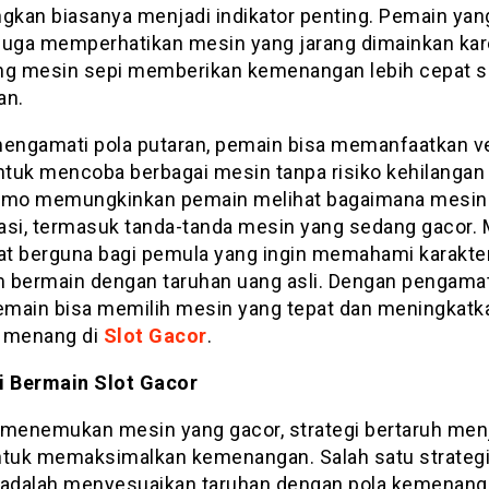
ngkan biasanya menjadi indikator penting. Pemain yan
juga memperhatikan mesin yang jarang dimainkan ka
ng mesin sepi memberikan kemenangan lebih cepat s
an.
mengamati pola putaran, pemain bisa memanfaatkan v
tuk mencoba berbagai mesin tanpa risiko kehilangan
emo memungkinkan pemain melihat bagaimana mesin
asi, termasuk tanda-tanda mesin yang sedang gacor.
gat berguna bagi pemula yang ingin memahami karakte
 bermain dengan taruhan uang asli. Dengan pengama
pemain bisa memilih mesin yang tepat dan meningkatk
 menang di
Slot Gacor
.
i Bermain Slot Gacor
 menemukan mesin yang gacor, strategi bertaruh men
ntuk memaksimalkan kemenangan. Salah satu strateg
 adalah menyesuaikan taruhan dengan pola kemenang