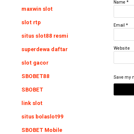
Name
*
maxwin slot
slot rtp
Email
*
situs slot88 resmi
Website
superdewa daftar
slot gacor
SBOBET88
Save my n
SBOBET
link slot
situs bolaslot99
SBOBET Mobile