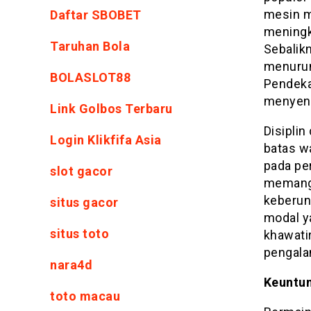
mesin m
Daftar SBOBET
meningk
Taruhan Bola
Sebalik
menurun
BOLASLOT88
Pendeka
menyen
Link Golbos Terbaru
Disipli
Login Klikfifa Asia
batas w
pada pe
slot gacor
memang 
keberun
situs gacor
modal y
situs toto
khawatir
pengala
nara4d
Keuntun
toto macau