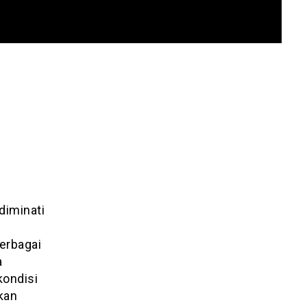
diminati
erbagai
a
kondisi
kan