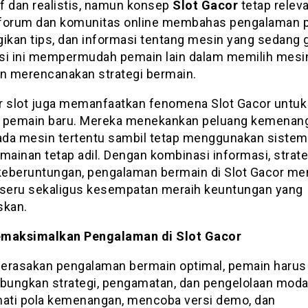
if dan realistis, namun konsep
Slot Gacor
tetap releva
forum dan komunitas online membahas pengalaman 
kan tips, dan informasi tentang mesin yang sedang g
si ini mempermudah pemain lain dalam memilih mesi
an merencanakan strategi bermain.
r slot juga memanfaatkan fenomena Slot Gacor untuk
 pemain baru. Mereka menekankan peluang kemenan
pada mesin tertentu sambil tetap menggunakan siste
mainan tetap adil. Dengan kombinasi informasi, strate
 keberuntungan, pengalaman bermain di Slot Gacor me
 seru sekaligus kesempatan meraih keuntungan yang
kan.
maksimalkan Pengalaman di Slot Gacor
erasakan pengalaman bermain optimal, pemain harus
ungkan strategi, pengamatan, dan pengelolaan moda
ti pola kemenangan, mencoba versi demo, dan