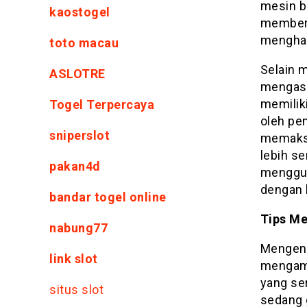
mesin b
kaostogel
memberi
menghas
toto macau
Selain 
ASLOTRE
mengasa
memiliki
Togel Terpercaya
oleh pe
sniperslot
memaksi
lebih s
pakan4d
menggun
dengan l
bandar togel online
Tips Me
nabung77
Mengen
link slot
mengama
yang se
situs slot
sedang g